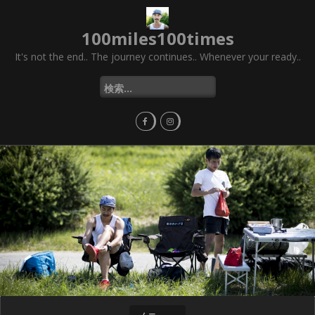
コ
ン
100miles100times
テ
ン
It's not the end.. The journey continues.. Whenever your ready..
ツ
へ
検
ス
索
キ
:
ッ
プ