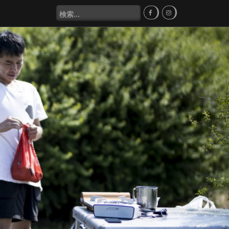
検
索
: