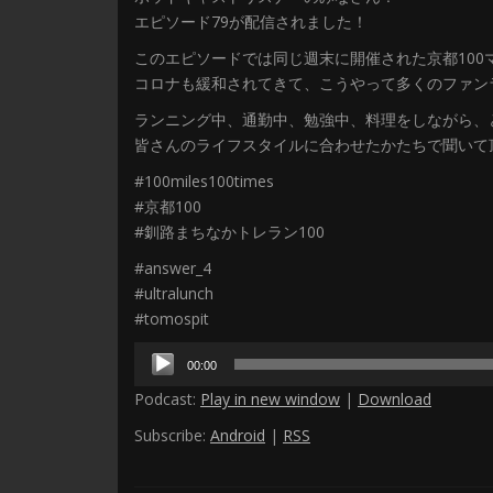
エピソード79が配信されました！
このエピソードでは同じ週末に開催された京都100
コロナも緩和されてきて、こうやって多くのファン
ランニング中、通勤中、勉強中、料理をしながら、
皆さんのライフスタイルに合わせたかたちで聞いて
#100miles100times
#京都100
#釧路まちなかトレラン100
#answer_4
#ultralunch
#tomospit
音
00:00
声
Podcast:
Play in new window
|
Download
プ
レ
Subscribe:
Android
|
RSS
ー
ヤ