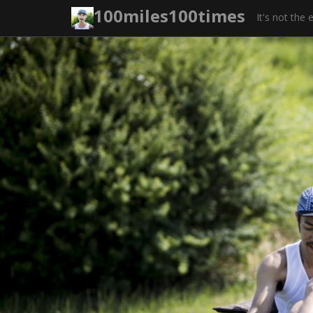
コ
100miles100times
It's not the
ン
テ
ン
ツ
へ
ス
キ
ッ
プ