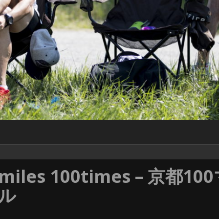
100miles 100times – 
イル