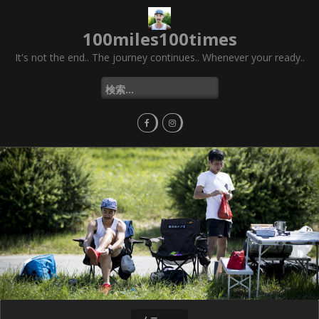
コ
ン
100miles100times
テ
ン
It's not the end.. The journey continues.. Whenever your ready..
ツ
へ
検
ス
索
キ
:
ッ
プ