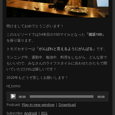
明けましておめでとうございます！
このエピソードでは54本目の100マイルとなった
「穂坂100」
を振り返ります。
トモズセオリーは
「がんばれと言えるようにがんばる」
です。
ランニング中、通勤中、勉強中、料理をしながら、どんな形で
もいいので、みなさんのライフスタイルに合わせたかたちで聞
いていただければ嬉しいです！
2020年もどうぞ宜しくお願いします！
rd_tomo
音
00:00
00:00
声
Podcast:
Play in new window
|
Download
プ
レ
Subscribe:
Android
|
RSS