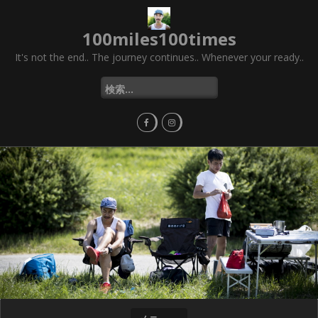
コ
ン
100miles100times
テ
ン
It's not the end.. The journey continues.. Whenever your ready..
ツ
へ
検
ス
索
キ
:
ッ
プ